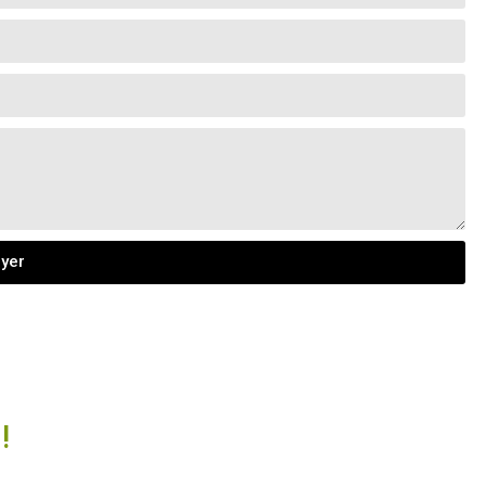
yer
!