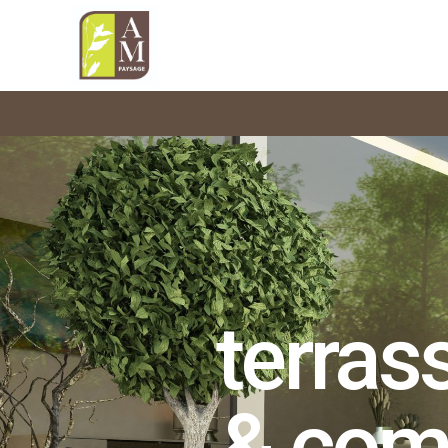
terras
& com