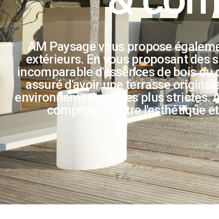
AM Paysage vous propose égalemen
extérieurs. En vous proposant des 
incomparable d'essences de bois ou 
assuré d'avoir une terrasse originale
environnementales les plus strictes. 
compromis entre l'esthétique et 