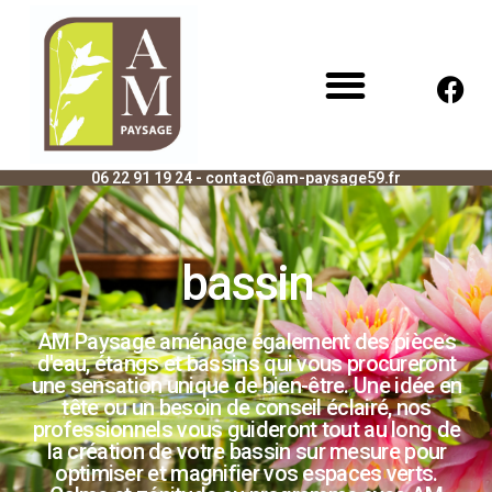
06 22 91 19 24 - contact@am-paysage59.fr
bassin
AM Paysage aménage également des pièces
d'eau, étangs et bassins qui vous procureront
une sensation unique de bien-être. Une idée en
tête ou un besoin de conseil éclairé, nos
professionnels vous guideront tout au long de
la création de votre bassin sur mesure pour
optimiser et magnifier vos espaces verts.